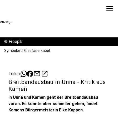
menu
Anzeige
©
Freepik
Symbolbild: Glasfaserkabel
mail
open_in_new
Teilen:
Breitbandausbau in Unna - Kritik aus
Kamen
In Unna und Kamen geht der Breitbandausbau
voran. Es könnte aber schneller gehen, findet
Kamens Bürgermeisterin Elke Kappen.