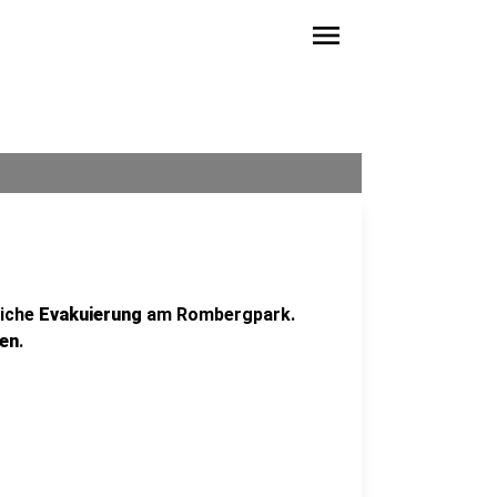
menu
liche
Evakuierung
am Rombergpark.
en
.