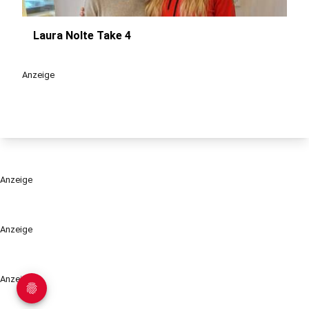
Laura Nolte Take 4
play_circle
Anzeige
Anzeige
Anzeige
Anzeige