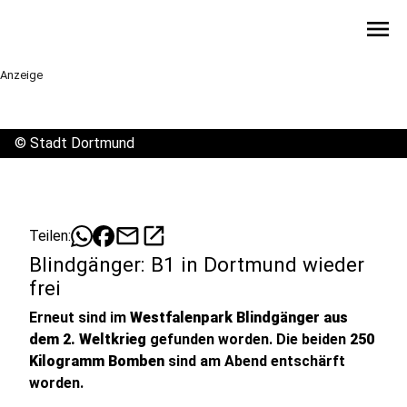
menu
Anzeige
©
Stadt Dortmund
mail
open_in_new
Teilen:
Blindgänger: B1 in Dortmund wieder
frei
Erneut sind im
Westfalenpark
Blindgänger aus
dem 2. Weltkrieg
gefunden worden. Die beiden
250
Kilogramm Bomben
sind am Abend entschärft
worden.