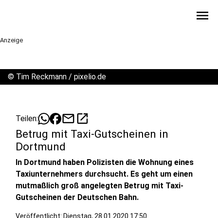
menu
Anzeige
©
Tim Reckmann / pixelio.de
mail
open_in_new
Teilen:
Betrug mit Taxi-Gutscheinen in
Dortmund
In Dortmund haben Polizisten die Wohnung eines
Taxiunternehmers durchsucht. Es geht um einen
mutmaßlich groß angelegten Betrug mit Taxi-
Gutscheinen der Deutschen Bahn.
Veröffentlicht:
Dienstag, 28.01.2020 17:50