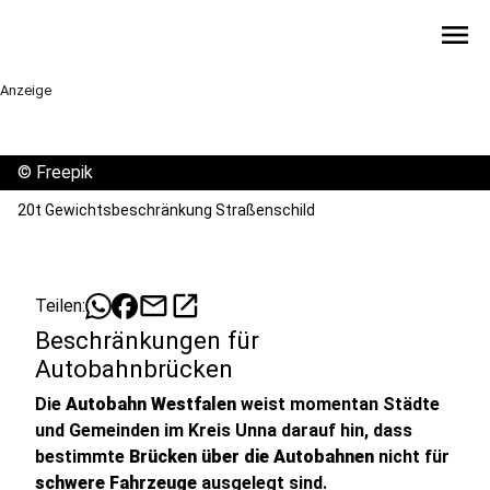
menu
Anzeige
©
Freepik
20t Gewichtsbeschränkung Straßenschild
mail
open_in_new
Teilen:
Beschränkungen für
Autobahnbrücken
Die
Autobahn Westfalen
weist momentan Städte
und Gemeinden im Kreis Unna darauf hin, dass
bestimmte
Brücken über die Autobahnen
nicht für
schwere Fahrzeuge
ausgelegt sind.