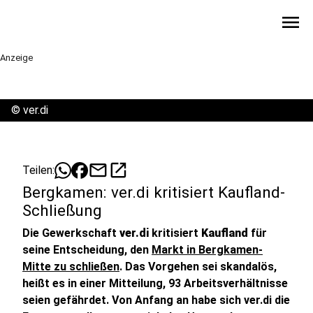
menu
Anzeige
©
ver.di
mail
open_in_new
Teilen:
Bergkamen: ver.di kritisiert Kaufland-
Schließung
Die Gewerkschaft
ver.di
kritisiert
Kaufland
für
seine Entscheidung, den
Markt in Bergkamen-
Mitte zu schließen
. Das Vorgehen sei skandalös,
heißt es in einer Mitteilung, 93 Arbeitsverhältnisse
seien gefährdet. Von Anfang an habe sich ver.di die