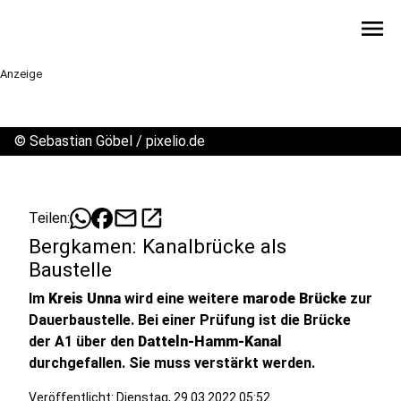
menu
Anzeige
©
Sebastian Göbel / pixelio.de
mail
open_in_new
Teilen:
Bergkamen: Kanalbrücke als
Baustelle
Im
Kreis Unna
wird eine weitere
marode Brücke
zur
Dauerbaustelle. Bei einer Prüfung ist die Brücke
der A1 über den
Datteln-Hamm-Kanal
durchgefallen. Sie muss verstärkt werden.
Veröffentlicht:
Dienstag, 29.03.2022 05:52