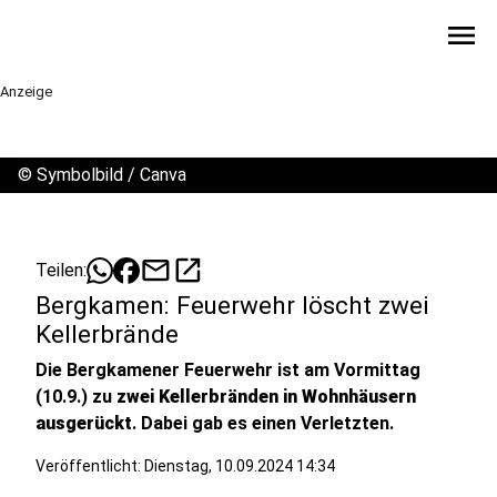
menu
Anzeige
©
Symbolbild / Canva
mail
open_in_new
Teilen:
Bergkamen: Feuerwehr löscht zwei
Kellerbrände
Die Bergkamener Feuerwehr ist am Vormittag
(10.9.) zu
zwei Kellerbränden in Wohnhäusern
ausgerückt
. Dabei gab es einen Verletzten.
Veröffentlicht:
Dienstag, 10.09.2024 14:34