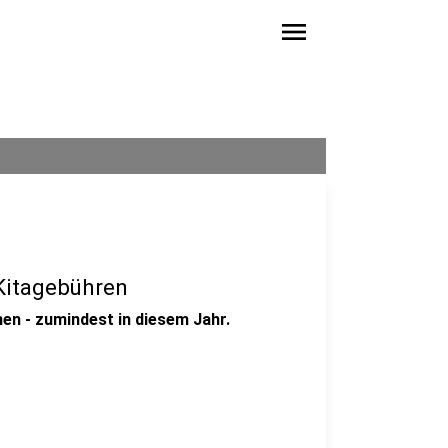
menu
Kitagebühren
en - zumindest in diesem Jahr.