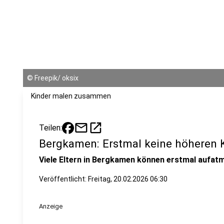
©
Freepik/ oksix
Kinder malen zusammen
mail
open_in_new
Teilen:
Bergkamen: Erstmal keine höheren 
Viele Eltern in Bergkamen können erstmal aufatm
Veröffentlicht:
Freitag, 20.02.2026 06:30
Anzeige