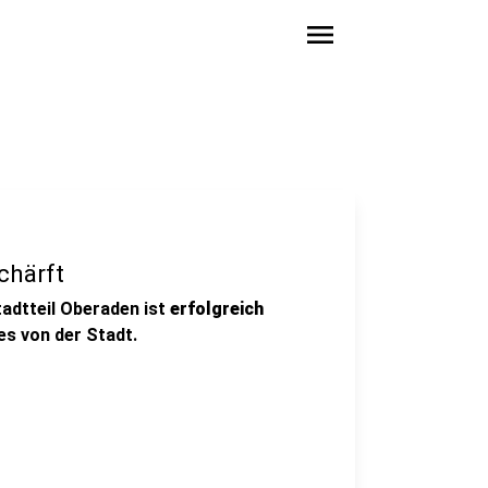
menu
chärft
tadtteil Oberaden ist
erfolgreich
 es von der Stadt.