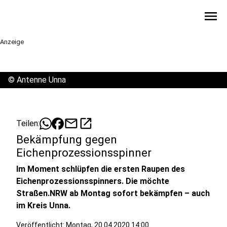
menu
Anzeige
©
Antenne Unna
mail
open_in_new
Teilen:
Bekämpfung gegen
Eichenprozessionsspinner
Im Moment schlüpfen die ersten Raupen des
Eichenprozessionsspinners. Die möchte
Straßen.NRW ab Montag sofort bekämpfen – auch
im Kreis Unna.
Veröffentlicht:
Montag, 20.04.2020 14:00