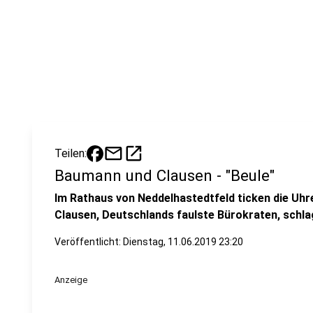
mail
open_in_new
Teilen:
Baumann und Clausen - "Beule"
Im Rathaus von Neddelhastedtfeld ticken die Uhr
Clausen, Deutschlands faulste Bürokraten, schlag
Veröffentlicht:
Dienstag, 11.06.2019 23:20
Anzeige