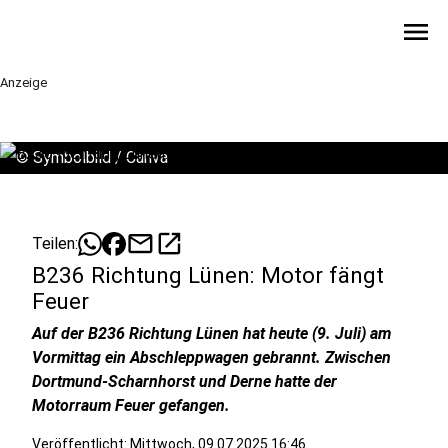
menu
Anzeige
©
Symbolbild / Canva
mail
open_in_new
Teilen:
B236 Richtung Lünen: Motor fängt
Feuer
Auf der B236 Richtung Lünen hat heute (9. Juli) am
Vormittag ein Abschleppwagen gebrannt. Zwischen
Dortmund-Scharnhorst und Derne hatte der
Motorraum Feuer gefangen.
Veröffentlicht:
Mittwoch, 09.07.2025 16:46