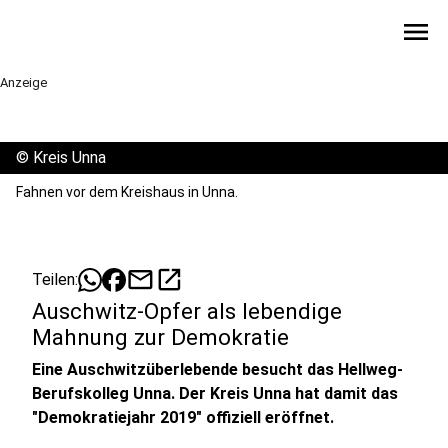
menu
Anzeige
©
Kreis Unna
Fahnen vor dem Kreishaus in Unna.
mail
open_in_new
Teilen:
Auschwitz-Opfer als lebendige
Mahnung zur Demokratie
Eine Auschwitzüberlebende besucht das Hellweg-
Berufskolleg Unna. Der Kreis Unna hat damit das
"Demokratiejahr 2019" offiziell eröffnet.