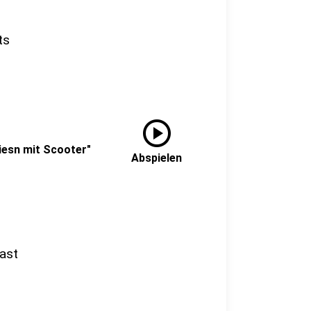
ts
play_circle
iesn mit Scooter"
Abspielen
ast