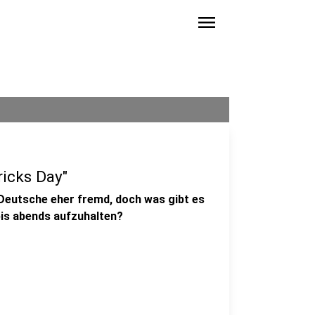
menu
ricks Day"
e Deutsche eher fremd, doch was gibt es
bis abends aufzuhalten?