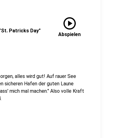
play_circle
"St. Patricks Day"
Abspielen
rgen, alles wird gut! Auf rauer See
den sicheren Hafen der guten Laune
Lass' mich mal machen." Also volle Kraft
.