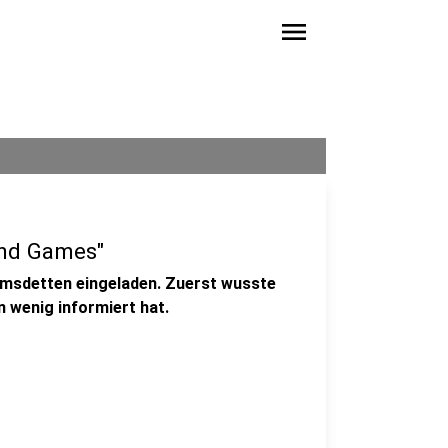
menu
and Games"
Emsdetten eingeladen. Zuerst wusste
in wenig informiert hat.