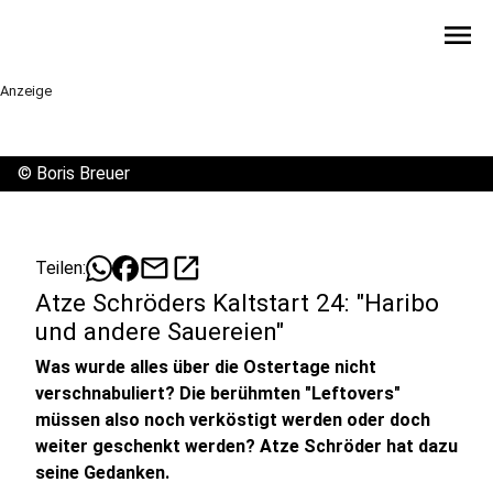
menu
Anzeige
©
Boris Breuer
mail
open_in_new
Teilen:
Atze Schröders Kaltstart 24: "Haribo
und andere Sauereien"
Was wurde alles über die Ostertage nicht
verschnabuliert? Die berühmten "Leftovers"
müssen also noch verköstigt werden oder doch
weiter geschenkt werden? Atze Schröder hat dazu
seine Gedanken.