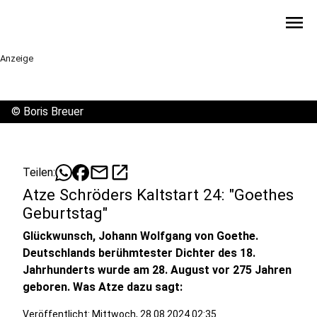
menu
Anzeige
©
Boris Breuer
mail
open_in_new
Teilen:
Atze Schröders Kaltstart 24: "Goethes
Geburtstag"
Glückwunsch, Johann Wolfgang von Goethe.
Deutschlands berühmtester Dichter des 18.
Jahrhunderts wurde am 28. August vor 275 Jahren
geboren. Was Atze dazu sagt:
Veröffentlicht:
Mittwoch, 28.08.2024 02:35