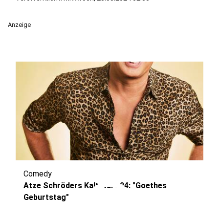
Anzeige
Comedy
play_circle
Atze Schröders Kaltstart 24: "Goethes
Geburtstag"