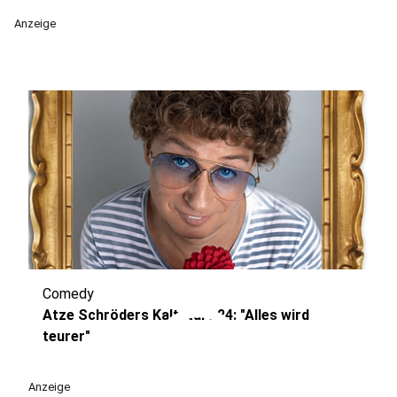
Anzeige
Comedy
play_circle
Atze Schröders Kaltstart 24: "Alles wird
teurer"
Anzeige