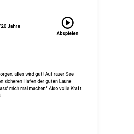
play_circle
"20 Jahre
Abspielen
rgen, alles wird gut! Auf rauer See
den sicheren Hafen der guten Laune
Lass' mich mal machen." Also volle Kraft
.