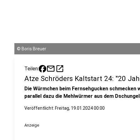
©
Boris Breuer
mail
open_in_new
Teilen:
Atze Schröders Kaltstart 24: "20 J
Die Würmchen beim Fernsehgucken schmecken wi
parallel dazu die Mehlwürmer aus dem Dschungel
Veröffentlicht:
Freitag, 19.01.2024 00:00
Anzeige