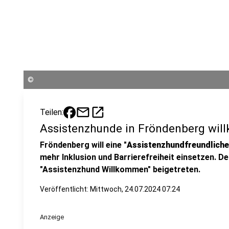
©
mail
open_in_new
Teilen:
Assistenzhunde in Fröndenberg wi
Fröndenberg will eine "
Assistenzhundfreundlich
mehr Inklusion und Barrierefreiheit einsetzen. Des
"Assistenzhund Willkommen" beigetreten.
Veröffentlicht:
Mittwoch, 24.07.2024 07:24
Anzeige