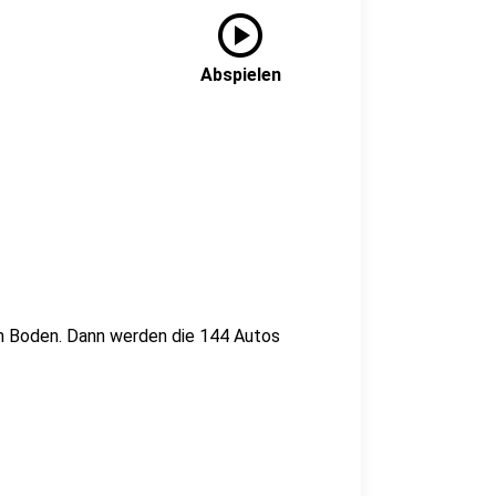
play_circle
Abspielen
m Boden. Dann werden die 144 Autos