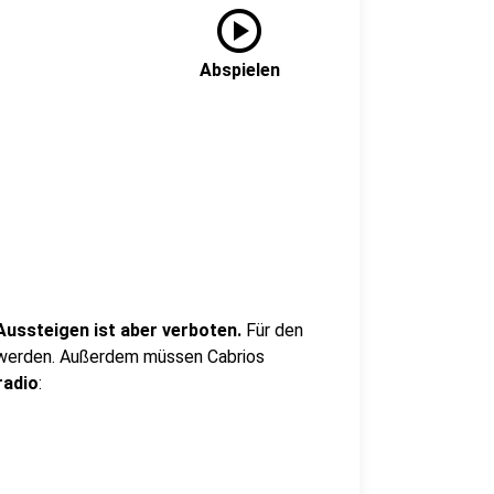
play_circle
Abspielen
Aussteigen ist aber verboten.
Für den
werden. Außerdem müssen Cabrios
radio
: