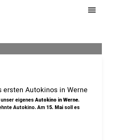
menu
 ersten Autokinos in Werne
 unser eigenes
Autokino in Werne
.
sehnte Autokino. Am
15. Mai
soll es