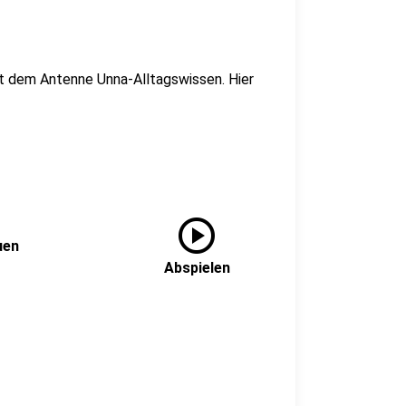
it dem Antenne Unna-Alltagswissen. Hier
play_circle
uen
Abspielen