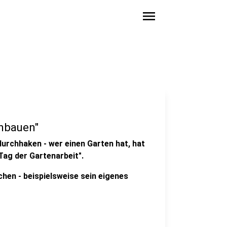
menu
anbauen"
urchhaken - wer einen Garten hat, hat
Tag der Gartenarbeit".
chen - beispielsweise sein eigenes