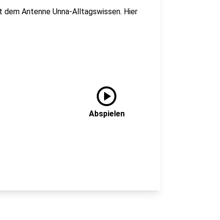
it dem Antenne Unna-Alltagswissen. Hier
play_circle
Abspielen