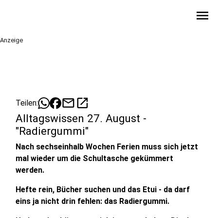
menu
Anzeige
mail
open_in_new
Teilen:
Alltagswissen 27. August -
"Radiergummi"
Nach sechseinhalb Wochen Ferien muss sich jetzt
mal wieder um die Schultasche gekümmert
werden.
Hefte rein, Bücher suchen und das Etui - da darf
eins ja nicht drin fehlen: das Radiergummi.