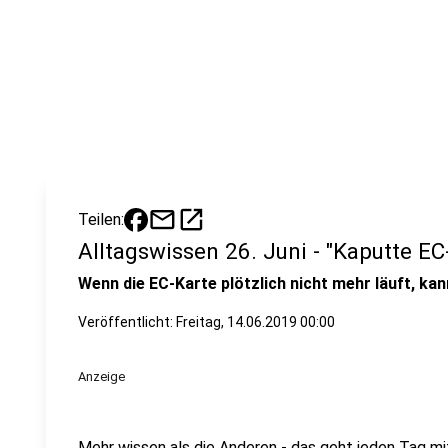
mail
open_in_new
Teilen:
Alltagswissen 26. Juni - "Kaputte EC
Wenn die EC-Karte plötzlich nicht mehr läuft, k
Veröffentlicht:
Freitag, 14.06.2019 00:00
Anzeige
Mehr wissen als die Anderen - das geht jeden Tag m