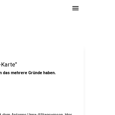
menu
-Karte"
ann das mehrere Gründe haben.
it dem Antenne Unna-Alltagswissen. Hier