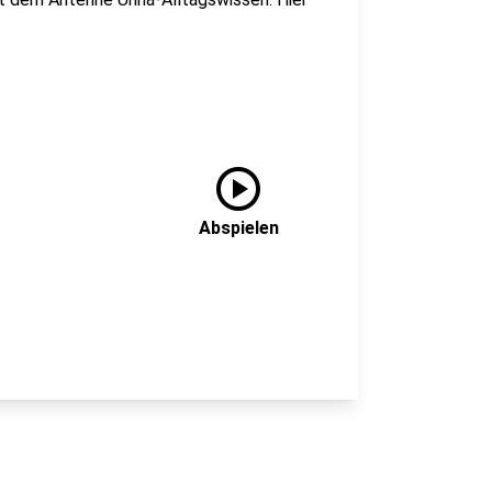
play_circle
Abspielen