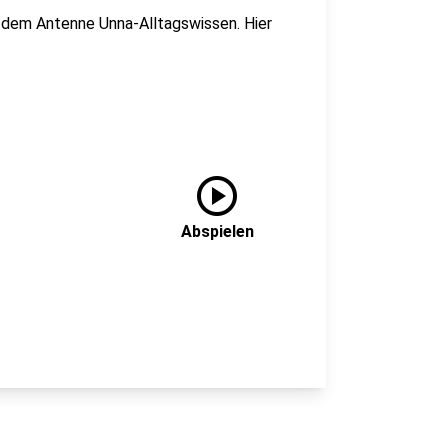
t dem Antenne Unna-Alltagswissen. Hier
play_circle
Abspielen