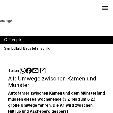
menu
Anzeige
©
Freepik
Symbolbild: Baustellenschild
mail
open_in_new
Teilen:
A1: Umwege zwischen Kamen und
Münster
Autofahrer zwischen
Kamen und dem Münsterland
müssen dieses Wochenende (3.2. bis zum 6.2.)
große
Umwege
fahren. Die
A1
wird zwischen
Hiltrup und Ascheberg gesperrt.