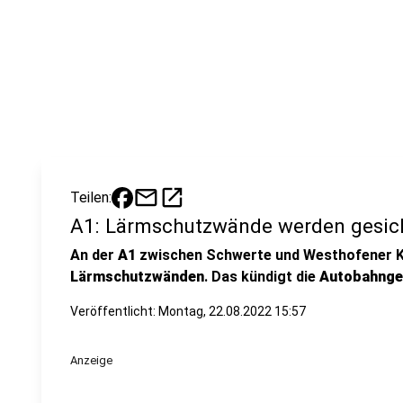
mail
open_in_new
Teilen:
A1: Lärmschutzwände werden gesic
An der
A1
zwischen Schwerte und Westhofener K
Lärmschutzwänden
. Das kündigt die
Autobahnges
Veröffentlicht:
Montag, 22.08.2022 15:57
Anzeige