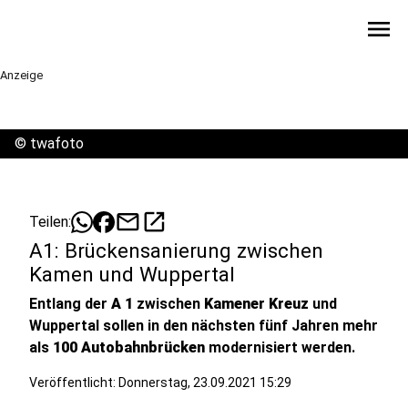
menu
Anzeige
©
twafoto
mail
open_in_new
Teilen:
A1: Brückensanierung zwischen
Kamen und Wuppertal
Entlang der
A 1
zwischen
Kamener Kreuz
und
Wuppertal sollen in den nächsten fünf Jahren mehr
als
100 Autobahnbrücken
modernisiert werden.
Veröffentlicht:
Donnerstag, 23.09.2021 15:29