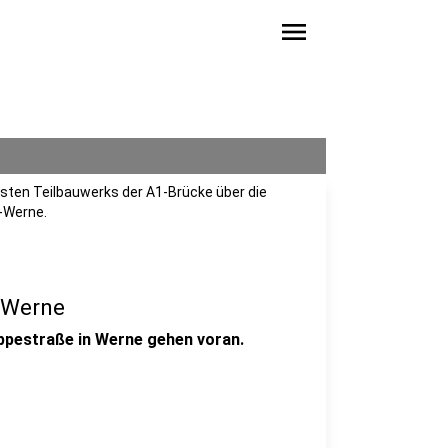
menu
rsten Teilbauwerks der A1-Brücke über die
-Werne.
n Werne
ippestraße in Werne gehen voran.