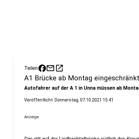
mail
open_in_new
Teilen:
A1 Brücke ab Montag eingeschränkt
Autofahrer auf der A 1 in Unna müssen ab Mont
Veröffentlicht:
Donnerstag, 07.10.2021 15:41
Anzeige
Das gilt auf der Liedbachtalbrücke südlich des Kre