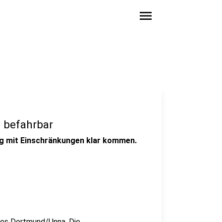
menu
 befahrbar
ag mit Einschränkungen klar kommen.
uzes Dortmund/Unna. Die