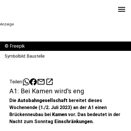
menu
Anzeige
©
Freepik
Symbolbild: Baustelle
mail
open_in_new
Teilen:
A1: Bei Kamen wird's eng
Die
Autobahngesellschaft
bereitet dieses
Wochenende (1./2. Juli 2023) an der A1 einen
Brückenneubau bei
Kamen
vor. Das bedeutet in der
Nacht zum Sonntag
Einschränkungen
.