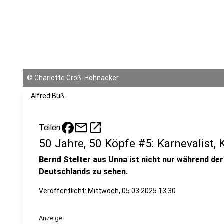
©
Charlotte Groß-Hohnacker
Alfred Buß
mail
open_in_new
Teilen:
50 Jahre, 50 Köpfe #5: Karnevalist,
Bernd Stelter
aus
Unna
ist nicht nur während de
Deutschlands zu sehen.
Veröffentlicht:
Mittwoch, 05.03.2025 13:30
Anzeige