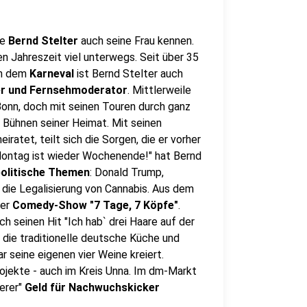
te
Bernd Stelter
auch seine Frau kennen.
ten Jahreszeit viel unterwegs. Seit über 35
en dem
Karneval
ist Bernd Stelter auch
ger und Fernsehmoderator
. Mittlerweile
Bonn, doch mit seinen Touren durch ganz
 Bühnen seiner Heimat. Mit seinen
iratet, teilt sich die Sorgen, die er vorher
 Montag ist wieder Wochenende!" hat Bernd
politische Themen
: Donald Trump,
 die Legalisierung von Cannabis. Aus dem
der
Comedy-Show "7 Tage, 7 Köpfe"
.
h seinen Hit "Ich hab` drei Haare auf der
 die traditionelle deutsche Küche und
 seine eigenen vier Weine kreiert.
rojekte - auch im Kreis Unna. Im dm-Markt
erer"
Geld für Nachwuchskicker