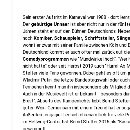
Sein erster Auftritt im Karneval war 1988 - dort lern
Der
gebürtige Unnaer
ist aber nicht nur in der fünf
Jahren steht er auf den Bühnen Deutschlands. Neb
noch
Komiker, Schauspieler, Schriftsteller, Sän
wohnt er zwar mit seiner Familie zwischen Köln und 
Deutschland kommt er auch öfter mal zurück auf die
Comedyprogrammen
wie "Mundwinkel hoch", "Wer he
nicht hatte" oder seit Herbst 2019 auch "Hurra! Ab
Stelter viele Fans gewonnen. Dabei geht es oft um
Wladimir Putin, die letzte Bundestagswahl oder auch
Fernsehen kennt man ihn insbesondere als Mitglied 
Auch in der Musikwelt ist er bekannt - besonders durc
Brust". Abseits des Rampenlichts liebt Bernd Stelter
guten Wein. Gemeinsam mit einem Freund hat er sogar
Außerdem engagiert er sich ehrenamtlich für viele P
im Hellweg-Center hat Bernd Stelter 2016 als "Kassi
gesammelt.