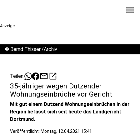
menu
Anzeige
©
Bernd Thissen/Archiv
mail
open_in_new
Teilen:
35-jähriger wegen Dutzender
Wohnungseinbrüche vor Gericht
Mit gut einem Dutzend Wohnungseinbrüchen in der
Region befasst sich seit heute das Landgericht
Dortmund.
Veröffentlicht:
Montag, 12.04.2021 15:41