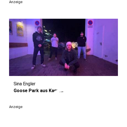
Anzeige
Sina Engler
play_circle
Goose Park aus Kamen
Anzeige