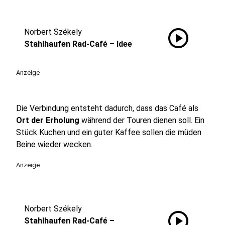
play_circle
Norbert Székely
Stahlhaufen Rad-Café – Idee
Anzeige
Die Verbindung entsteht dadurch, dass das Café als
Ort der Erholung
während der Touren dienen soll. Ein
Stück Kuchen und ein guter Kaffee sollen die müden
Beine wieder wecken.
Anzeige
Norbert Székely
play_circle
Stahlhaufen Rad-Café –