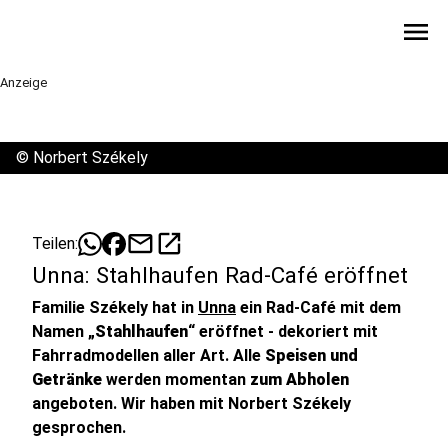
menu
Anzeige
©
Norbert Székely
mail
open_in_new
Teilen:
Unna: Stahlhaufen Rad-Café eröffnet
Familie Székely hat in
Unna
ein Rad-Café mit dem
Namen „
Stahlhaufen
“ eröffnet - dekoriert mit
Fahrradmodellen aller Art. Alle
Speisen und
Getränke
werden momentan
zum Abholen
angeboten. Wir haben mit Norbert Székely
gesprochen.