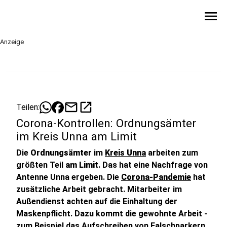
menu
Anzeige
mail
open_in_new
Teilen:
Corona-Kontrollen: Ordnungsämter
im Kreis Unna am Limit
Die
Ordnungsämter
im
Kreis Unna
arbeiten zum
größten Teil
am Limit
. Das hat eine Nachfrage von
Antenne Unna ergeben. Die
Corona-Pandemie
hat
zusätzliche Arbeit gebracht. Mitarbeiter im
Außendienst achten auf die Einhaltung der
Maskenpflicht. Dazu kommt die gewohnte Arbeit -
zum Beispiel das Aufschreiben von Falschparkern.