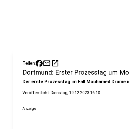
mail
open_in_new
Teilen:
Dortmund: Erster Prozesstag um M
Der erste Prozesstag im Fall Mouhamed Dramé is
Veröffentlicht:
Dienstag, 19.12.2023 16:10
Anzeige