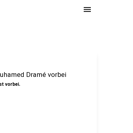
menu
ouhamed Dramé vorbei
t vorbei.