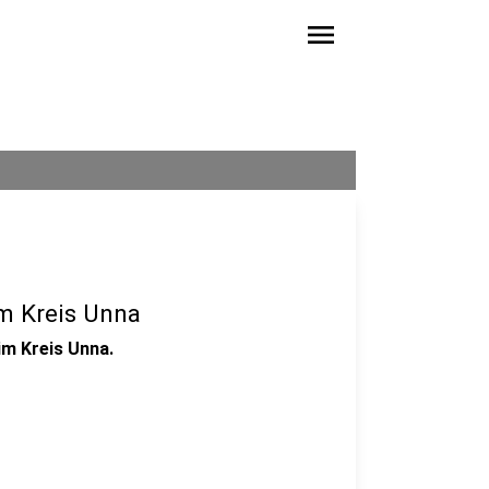
menu
em Kreis Unna
im Kreis Unna.